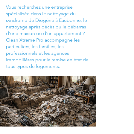
Vous recherchez une entreprise
spécialisée dans le nettoyage du
syndrome de Diogène à Eaubonne, le
nettoyage après décès ou le débarras
d'une maison ou d'un appartement ?
Clean Xtreme Pro accompagne les
particuliers, les familles, les
professionnels et les agences
immobilières pour la remise en état de
tous types de logements.