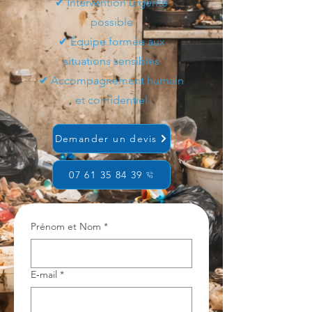
✔ Intervention urgente
possible
✔ Équipe formée aux
situations sensibles
✔ Accompagnement humain
et confidentiel
Demander un devis
07 61 35 84 39
Prénom et Nom
*
E‑mail
*