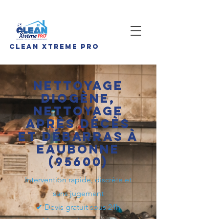
CLEan Xtreme pro
Nettoyage
Diogène,
nettoyage
après décès
et débarras à
Eaubonne
(95600)
Intervention rapide, discrète et
sans jugement
✔ Devis gratuit sous 24h