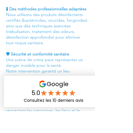
🧪 Des méthodes professionnelles adaptées
Nous utilisons des produits désinfectants
certifiés (bactéricides, virucides, fongicides)
ainsi que des techniques avancées
(nébulisation, traitement des odeurs,
désinfection approfondie) pour éliminer
tout risque sanitaire.
🛡️ Sécurité et conformité sanitaire
Une scène de crime peut représenter un
danger invisible pour la santé.
Notre intervention garantit un lieu
totalement assaini, prêt à être réoccupé ou
restitué en toute sécurité.
🤍 Discrétion et respect absolu
Nous intervenons avec une discrétion totale,
sans marquage visible si nécessaire, en
respectant les personnes, les lieux et le
contexte émotionnel.
⏱️ Intervention rapide et efficace