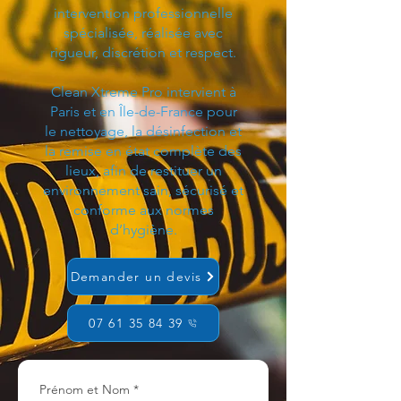
intervention professionnelle
spécialisée, réalisée avec
rigueur, discrétion et respect.
Clean Xtreme Pro intervient à
Paris et en Île-de-France pour
le nettoyage, la désinfection et
la remise en état complète des
lieux, afin de restituer un
environnement sain, sécurisé et
conforme aux normes
d’hygiène.
Demander un devis
07 61 35 84 39
Prénom et Nom
*