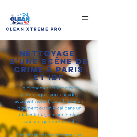
CLEan Xtreme pro
Nettoyage
d'une scène de
crime à Paris
et IDF
Un événement traumatisant
(crime, agression, suicide,
accident violent) peut laisser un
logement ou un local dans un
état critique, tant sur le plan
sanitaire qu’émotionnel.
Ces situations nécessitent une