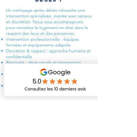
Un nettoyage après décès nécessite une
intervention spécialisée, menée avec sérieux
et discrétion. Nous vous accompagnons
pour remettre le logement en état dans le
respect des lieux et des personnes.
Intervention professionnelle : équipes
formées et équipements adaptés
Discrétion & respect : approche humaine et
confidentielle
Réactivité : devis rapide et intervention
possible en urgence
Transparence : tarification claire, sans
surprise
Gestion responsable : tri et évacuation des
déchets selon la réglementation
Notre mission : vous accompagner avec
respect et discrétion pour retrouver un
espace de vie sain, sécurisé et apaisé.
Demander un devis