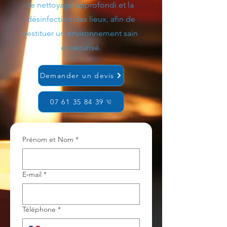
le nettoyage approfondi et la
désinfection des lieux, afin de
restituer un environnement sain
et sécurisé.
Demander un devis
07 61 35 84 39
Prénom et Nom
*
E‑mail
*
Téléphone
*