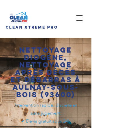
CLEan Xtreme pro
Nettoyage
Diogène,
nettoyage
après décès
et débarras à
Aulnay-sous-
Bois (93600)
Intervention rapide, discrète et
sans jugement
✔ Devis gratuit sous 24h