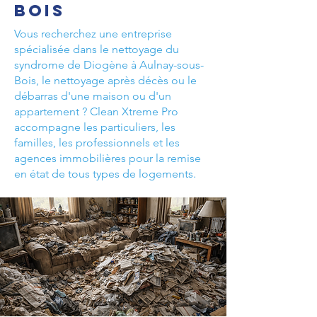
Bois
Vous recherchez une entreprise
spécialisée dans le nettoyage du
syndrome de Diogène à Aulnay-sous-
Bois, le nettoyage après décès ou le
débarras d'une maison ou d'un
appartement ? Clean Xtreme Pro
accompagne les particuliers, les
familles, les professionnels et les
agences immobilières pour la remise
en état de tous types de logements.