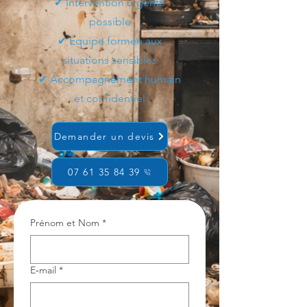
✔ Intervention urgente
possible
✔ Équipe formée aux
situations sensibles
✔ Accompagnement humain
et confidentiel
Demander un devis
07 61 35 84 39
Prénom et Nom
*
E‑mail
*